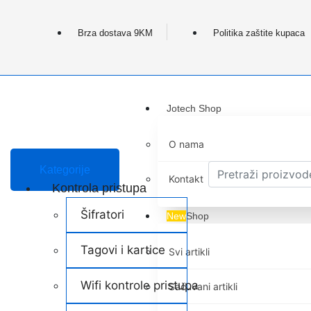
Brza dostava 9KM
Politika zaštite kupaca
Jotech Shop
O nama
Kategorije
Kontakt
Kontrola pristupa
Šifratori
New
Shop
Tagovi i kartice
Svi artikli
Wifi kontrole pristupa
Sačuvani artikli