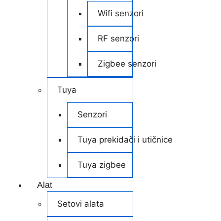
Wifi senzori
RF senzori
Zigbee senzori
Tuya
Senzori
Tuya prekidači i utičnice
Tuya zigbee
Alat
Setovi alata