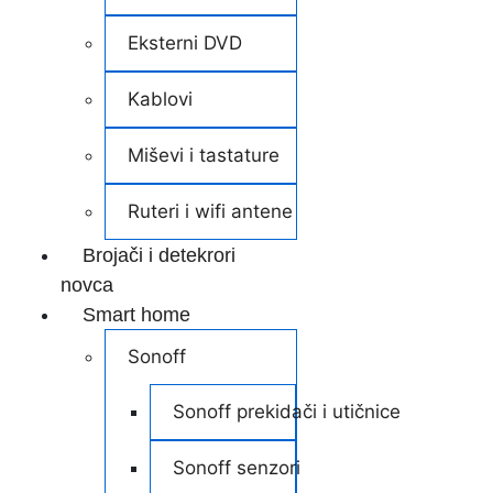
Eksterni DVD
Kablovi
Miševi i tastature
Ruteri i wifi antene
Brojači i detekrori
novca
Smart home
Sonoff
Sonoff prekidači i utičnice
Sonoff senzori