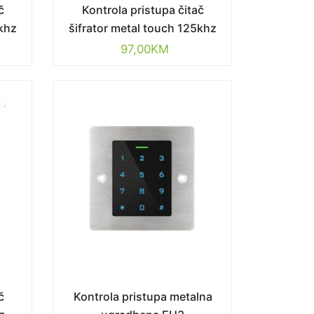
č
Kontrola pristupa čitač
5khz
šifrator metal touch 125khz
97,00
KM
č
Kontrola pristupa metalna