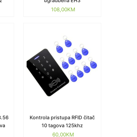
z
ugradbena EH3
108,00
KM
3.56
Kontrola pristupa RFID čitač
ava
10 tagova 125khz
60,00
KM