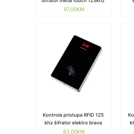
šifrator metal touch 125khz
97,00
KM
Kontrola pristupa RFID 125
Ko
khz šifrator elektro brava
k
63,00
KM