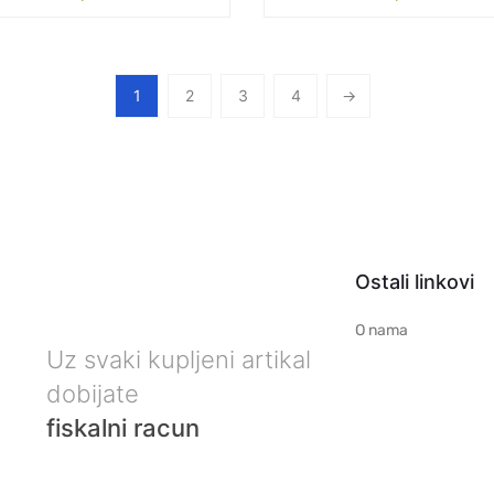
1
2
3
4
→
Ostali linkovi
O nama
Uz svaki kupljeni artikal
dobijate
fiskalni racun