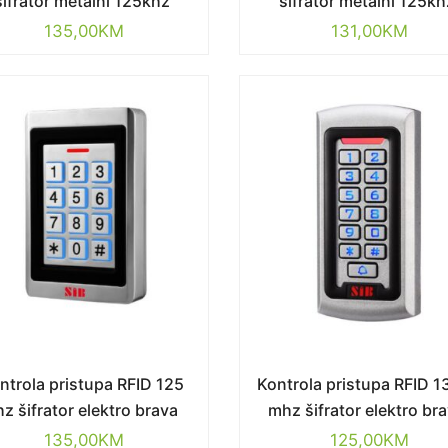
šifrator metalni 125khz
šifrator metalni 125kh
135,00
KM
131,00
KM
ntrola pristupa RFID 125
Kontrola pristupa RFID 1
hz šifrator elektro brava
mhz šifrator elektro br
135,00
KM
125,00
KM