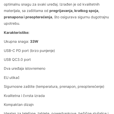
optimalnu snagu za svaki uređaj. Izrađen je od kvalitetnih
materijala, sa zaštitama od
pregrijavanja, kratkog spoja,
prenapona i preopterećenja
, što osigurava sigurnu dugotrajnu
upotrebu.
Karakteristike:
Ukupna snaga:
33W
USB-C PD port (brzo punjenje)
USB QC3.0 port
Dva uređaja istovremeno
EU utikač
Sigurnosne zaštite (temperatura, prenapon, preopterećenje)
Kvalitetna i čvrsta izrada
Kompaktan dizajn
Idealan za telefone, tablete, powerbankove, bežične slušalice i