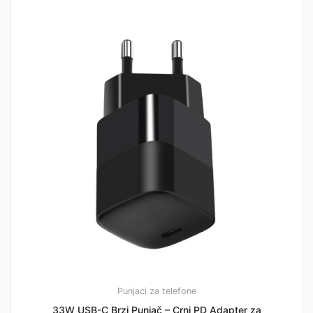
Punjaci za telefone
33W USB-C Brzi Punjač – Crni PD Adapter za