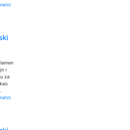
ski
plamen
n i
su za
 kao
…