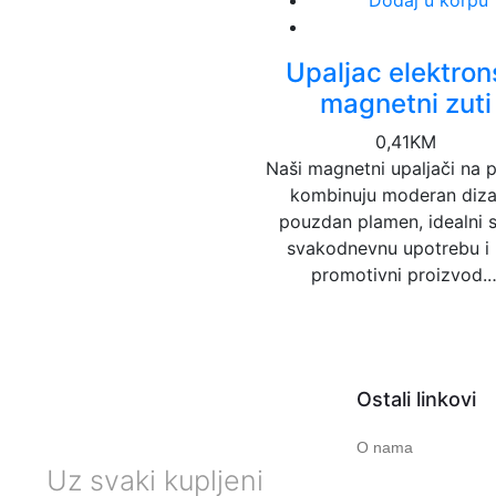
Dodaj u korpu
Upaljac elektron
magnetni zuti
0,41
KM
Naši magnetni upaljači na 
kombinuju moderan dizaj
pouzdan plamen, idealni 
svakodnevnu upotrebu i
promotivni proizvod.
Ostali linkovi
O nama
Uz svaki kupljeni