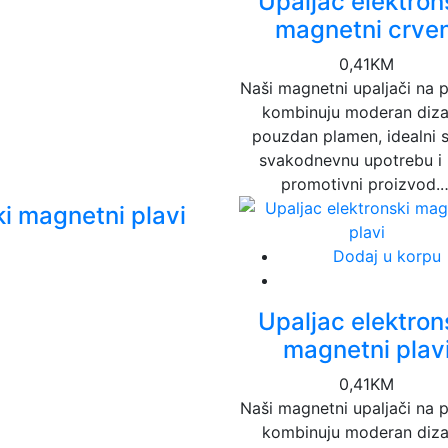
Upaljac elektron
magnetni crven
0,41
KM
Naši magnetni upaljači na 
kombinuju moderan dizaj
pouzdan plamen, idealni 
svakodnevnu upotrebu i
promotivni proizvod.
ki magnetni plavi
Dodaj u korpu
Upaljac elektron
magnetni plav
0,41
KM
Naši magnetni upaljači na 
kombinuju moderan dizaj