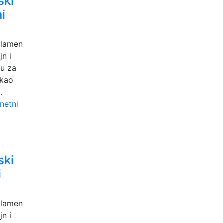
ski
i
plamen
n i
su za
 kao
…
ski
i
plamen
n i