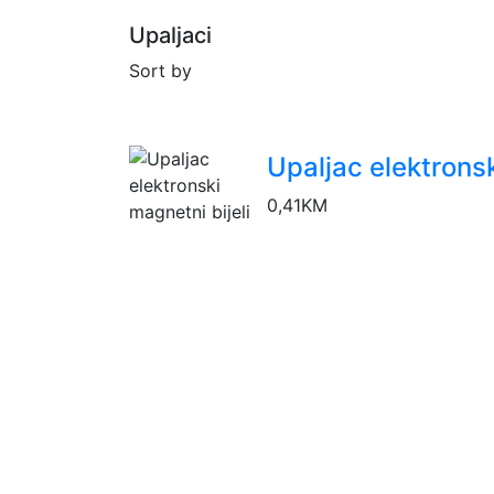
Upaljaci
Sort by
Upaljac elektronsk
0,41
KM