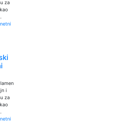
su za
 kao
…
ski
i
plamen
n i
su za
 kao
…