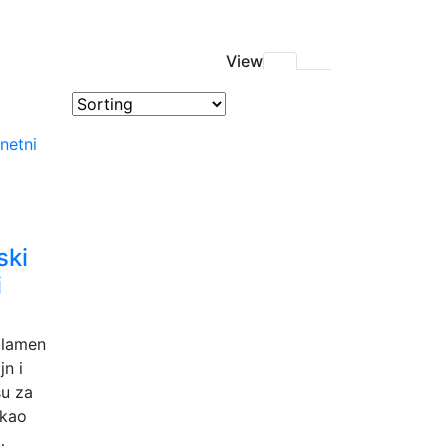
View
ski
i
plamen
n i
su za
 kao
…