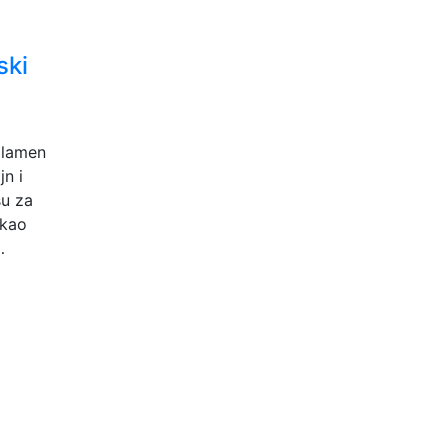
ski
plamen
n i
su za
 kao
…