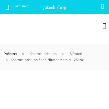
Glavni meni
Jotech shop
Početna
Kontrola pristupa
Šifratori
Kontrola pristupa čitač šifrator metalni 125khz