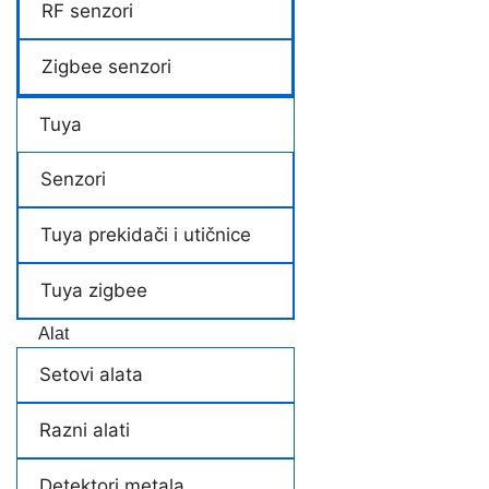
RF senzori
Zigbee senzori
Tuya
Senzori
Tuya prekidači i utičnice
Tuya zigbee
Alat
Setovi alata
Razni alati
Detektori metala