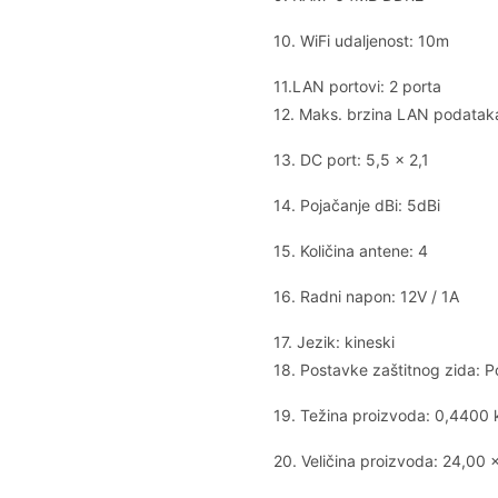
10. WiFi udaljenost: 10m
11.LAN portovi: 2 porta
12. Maks. brzina LAN podata
13. DC port: 5,5 x 2,1
14. Pojačanje dBi: 5dBi
15. Količina antene: 4
16. Radni napon: 12V / 1A
17. Jezik: kineski
18. Postavke zaštitnog zida: 
19. Težina proizvoda: 0,4400 
20. Veličina proizvoda: 24,00 