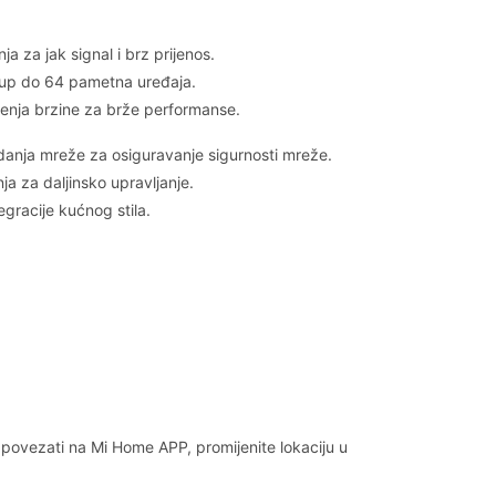
ja za jak signal i brz prijenos.
tup do 64 pametna uređaja.
ičenja brzine za brže performanse.
edanja mreže za osiguravanje sigurnosti mreže.
a za daljinsko upravljanje.
tegracije kućnog stila.
ovezati na Mi Home APP, promijenite lokaciju u