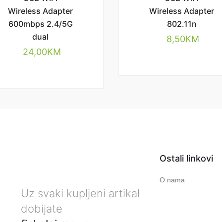
Wireless Adapter
Wireless Adapter
600mbps 2.4/5G
802.11n
dual
8,50
KM
24,00
KM
Ostali linkovi
O nama
Uz svaki kupljeni artikal
dobijate