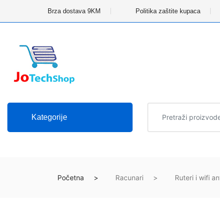
Brza dostava 9KM
Politika zaštite kupaca
Kategorije
Početna
Racunari
Ruteri i wifi a