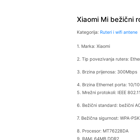
Xiaomi Mi bežični 
Kategorija:
Ruteri i wifi antene
1. Marka: Xiaomi
2. Tip povezivanja rutera: Ethe
3. Brzina prijenosa: 300Mbps
4. Brzina Ethernet porta: 10/
5. Mrežni protokoli: IEEE 802.
6. Bežični standard: bežični A
7. Bežična sigurnost: WPA-PS
8. Procesor: MT76228DA
9. RAM: 64MB DDR2