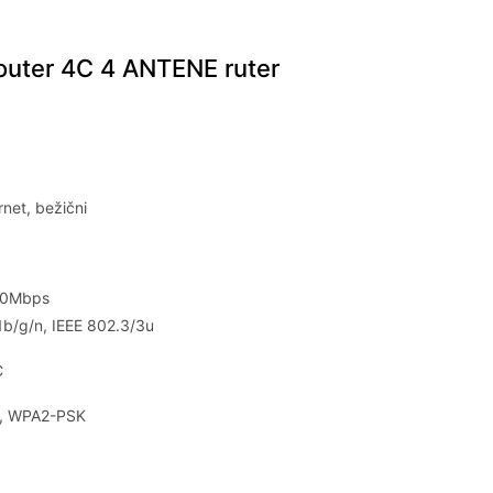
router 4C 4 ANTENE ruter
rnet, bežični
100Mbps
11b/g/n, IEEE 802.3/3u
C
K, WPA2-PSK