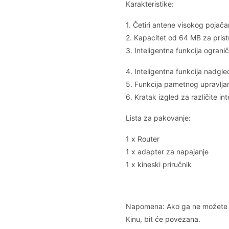
Karakteristike:
1. Četiri antene visokog pojačan
2. Kapacitet od 64 MB za pris
3. Inteligentna funkcija ogran
4. Inteligentna funkcija nadgl
5. Funkcija pametnog upravljanj
6. Kratak izgled za različite in
Lista za pakovanje:
1 x Router
1 x adapter za napajanje
1 x kineski priručnik
Napomena: Ako ga ne možete p
Kinu, bit će povezana.