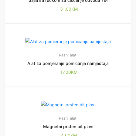
Sajla sa ručkom za čišćenje odvoda 7M
31,00
KM
Razni alati
Alat za pomjeranje pomicanje namjestaja
17,00
KM
Razni alati
Magnetni prsten bit plavi
4,00
KM