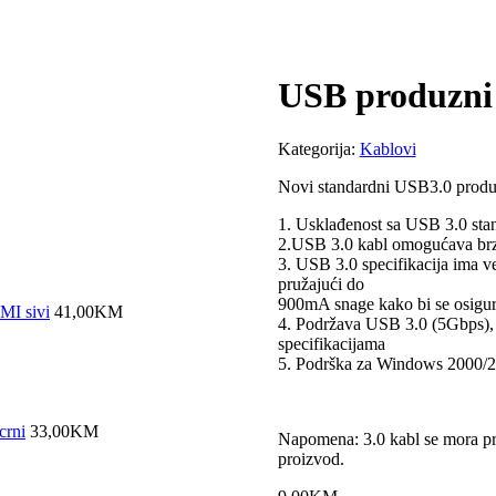
USB produzni
Kategorija:
Kablovi
Novi standardni USB3.0 produž
1. Usklađenost sa USB 3.0 sta
2.USB 3.0 kabl omogućava brz
3. USB 3.0 specifikacija ima ve
pružajući do
900mA snage kako bi se osigur
MI sivi
41,00
KM
4. Podržava USB 3.0 (5Gbps),
specifikacijama
5. Podrška za Windows 2000/
crni
33,00
KM
Napomena: 3.0 kabl se mora prik
proizvod.