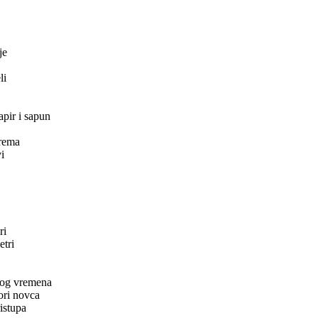
je
li
apir i sapun
rema
i
ri
etri
nog vremena
ori novca
istupa