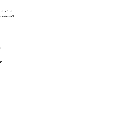
na vrata
 utičnice
a
re