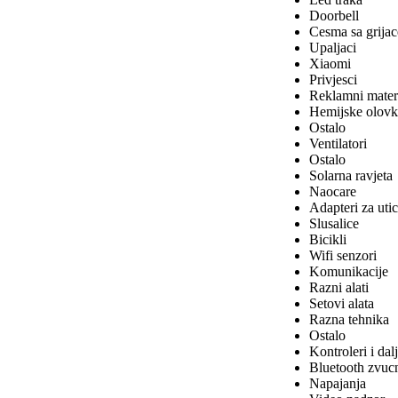
Doorbell
Cesma sa grija
Upaljaci
Xiaomi
Privjesci
Reklamni materi
Hemijske olovk
Ostalo
Ventilatori
Ostalo
Solarna ravjeta
Naocare
Adapteri za uti
Slusalice
Bicikli
Wifi senzori
Komunikacije
Razni alati
Setovi alata
Razna tehnika
Ostalo
Kontroleri i dal
Bluetooth zvucn
Napajanja