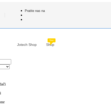
Pratite nas na
New
Jotech Shop
Shop
dači
i
fone