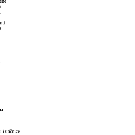
tene
i
i
nti
a
i
pa
 i utičnice