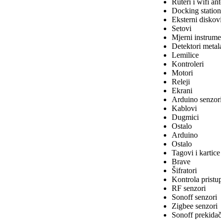
Ruteri i wifi an
Docking station
Eksterni diskov
Setovi
Mjerni instrume
Detektori metal
Lemilice
Kontroleri
Motori
Releji
Ekrani
Arduino senzor
Kablovi
Dugmici
Ostalo
Arduino
Ostalo
Tagovi i kartice
Brave
Šifratori
Kontrola pristu
RF senzori
Sonoff senzori
Zigbee senzori
Sonoff prekidači