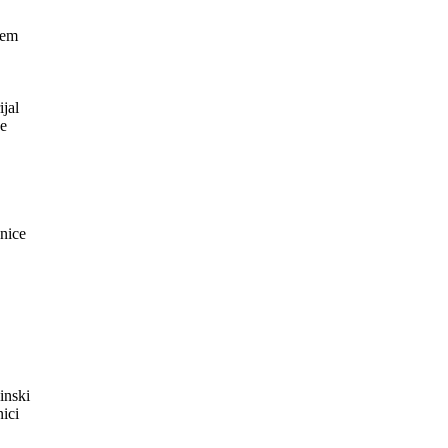
cem
jal
e
cnice
jinski
ici