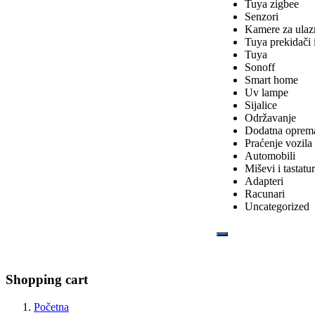
Tuya zigbee
Senzori
Kamere za ulaz
Tuya prekidači i
Tuya
Sonoff
Smart home
Uv lampe
Sijalice
Održavanje
Dodatna oprem
Praćenje vozila
Automobili
Miševi i tastatu
Adapteri
Racunari
Uncategorized
Shopping cart
Početna