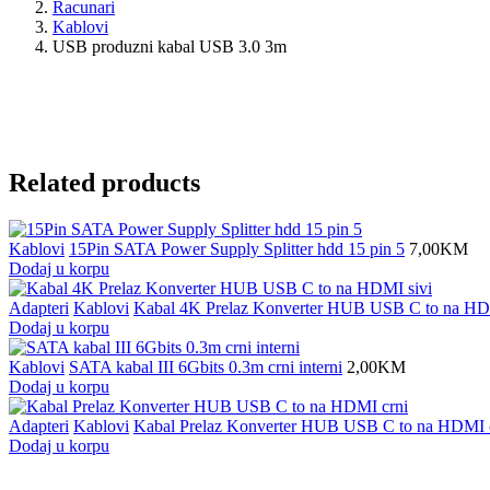
Racunari
Kablovi
USB produzni kabal USB 3.0 3m
Related products
Kablovi
15Pin SATA Power Supply Splitter hdd 15 pin 5
7,00
KM
Dodaj u korpu
Adapteri
Kablovi
Kabal 4K Prelaz Konverter HUB USB C to na HD
Dodaj u korpu
Kablovi
SATA kabal III 6Gbits 0.3m crni interni
2,00
KM
Dodaj u korpu
Adapteri
Kablovi
Kabal Prelaz Konverter HUB USB C to na HDMI 
Dodaj u korpu