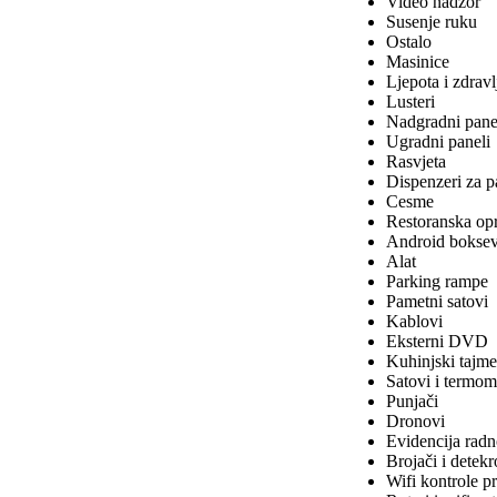
Video nadzor
Susenje ruku
Ostalo
Masinice
Ljepota i zdravl
Lusteri
Nadgradni pane
Ugradni paneli
Rasvjeta
Dispenzeri za p
Cesme
Restoranska op
Android boksev
Alat
Parking rampe
Pametni satovi
Kablovi
Eksterni DVD
Kuhinjski tajme
Satovi i termom
Punjači
Dronovi
Evidencija rad
Brojači i detekr
Wifi kontrole pr