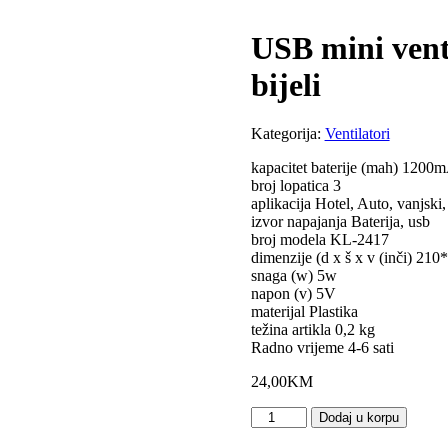
USB mini venti
bijeli
Kategorija:
Ventilatori
kapacitet baterije (mah) 1200
broj lopatica 3
aplikacija Hotel, Auto, vanjski
izvor napajanja Baterija, usb
broj modela KL-2417
dimenzije (d x š x v (inči) 2
snaga (w) 5w
napon (v) 5V
materijal Plastika
težina artikla 0,2 kg
Radno vrijeme 4-6 sati
24,00
KM
Dodaj u korpu