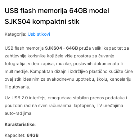
USB flash memorija 64GB model
SJKS04 kompaktni stik
Kategorija:
Usb stikovi
USB flash memorija
SJKS04 – 64GB
pruža veliki kapacitet za
zahtjevnije korisnike koji žele više prostora za čuvanje
fotografija, video zapisa, muzike, poslovnih dokumenata ili
multimedije. Kompaktan dizajn i izdržljivo plastično kućište čine
ovaj stik idealnim za svakodnevnu upotrebu, školu, kancelariju
ili putovanja.
Uz USB 2.0 interfejs, omogućava stabilan prenos podataka i
pouzdan rad na svim računarima, laptopima, TV uređajima i
auto-radijima.
Karakteristike:
Kapacitet:
64GB