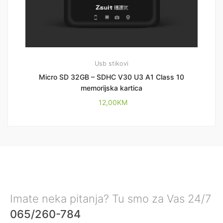
Usb stikovi
Micro SD 32GB – SDHC V30 U3 A1 Class 10
memorijska kartica
12,00
KM
Imate neka pitanja? Tu smo za Vas 24/7
065/260-784