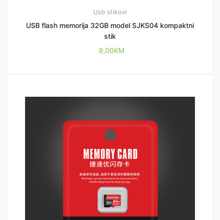
Usb stikovi
USB flash memorija 32GB model SJKS04 kompaktni
stik
9,00
KM