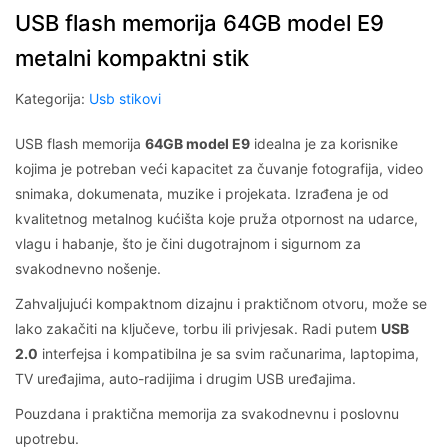
USB flash memorija 64GB model E9
metalni kompaktni stik
Kategorija:
Usb stikovi
USB flash memorija
64GB model E9
idealna je za korisnike
kojima je potreban veći kapacitet za čuvanje fotografija, video
snimaka, dokumenata, muzike i projekata. Izrađena je od
kvalitetnog metalnog kućišta koje pruža otpornost na udarce,
vlagu i habanje, što je čini dugotrajnom i sigurnom za
svakodnevno nošenje.
Zahvaljujući kompaktnom dizajnu i praktičnom otvoru, može se
lako zakačiti na ključeve, torbu ili privjesak. Radi putem
USB
2.0
interfejsa i kompatibilna je sa svim računarima, laptopima,
TV uređajima, auto-radijima i drugim USB uređajima.
Pouzdana i praktična memorija za svakodnevnu i poslovnu
upotrebu.