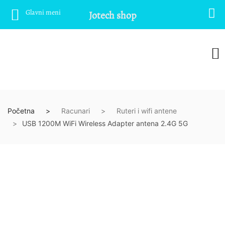
Glavni meni
Jotech shop
Početna
Racunari
Ruteri i wifi antene
USB 1200M WiFi Wireless Adapter antena 2.4G 5G