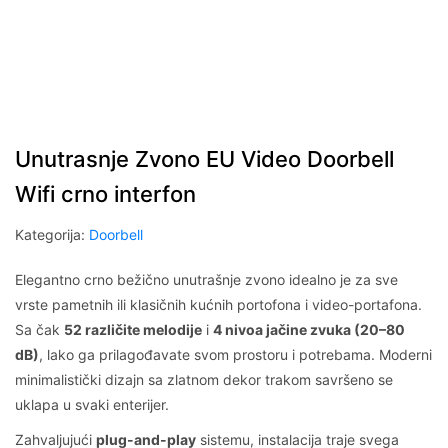
Unutrasnje Zvono EU Video Doorbell
Wifi crno interfon
Kategorija:
Doorbell
Elegantno crno bežično unutrašnje zvono idealno je za sve
vrste pametnih ili klasičnih kućnih portofona i video-portafona.
Sa čak
52 različite melodije
i
4 nivoa jačine zvuka (20–80
dB)
, lako ga prilagođavate svom prostoru i potrebama. Moderni
minimalistički dizajn sa zlatnom dekor trakom savršeno se
uklapa u svaki enterijer.
Zahvaljujući
plug-and-play
sistemu, instalacija traje svega