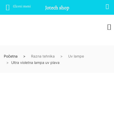
Glavni meni
Jotech shop
Početna
Razna tehnika
Uv lampe
Ultra violetna lampa uv plava