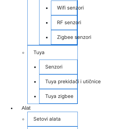
Wifi senzori
RF senzori
Zigbee senzori
Tuya
Senzori
Tuya prekidači i utičnice
Tuya zigbee
Alat
Setovi alata