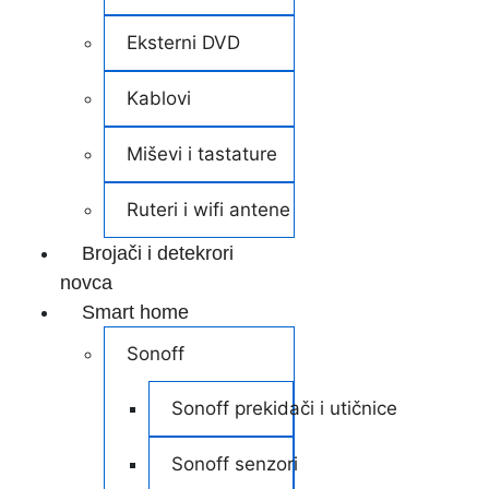
Eksterni DVD
Kablovi
Miševi i tastature
Ruteri i wifi antene
Brojači i detekrori
novca
Smart home
Sonoff
Sonoff prekidači i utičnice
Sonoff senzori