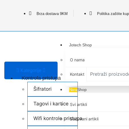
Brza dostava 9KM
Politika zaštite ku
Jotech Shop
O nama
Kategorije
Kontakt
Kontrola pristupa
Šifratori
New
Shop
Tagovi i kartice
Svi artikli
Wifi kontrole pristupa
Sačuvani artikli