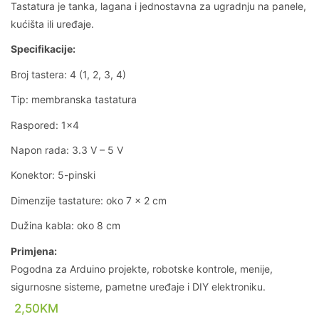
Tastatura je tanka, lagana i jednostavna za ugradnju na panele,
kućišta ili uređaje.
Specifikacije:
Broj tastera: 4 (1, 2, 3, 4)
Tip: membranska tastatura
Raspored: 1×4
Napon rada: 3.3 V – 5 V
Konektor: 5-pinski
Dimenzije tastature: oko 7 × 2 cm
Dužina kabla: oko 8 cm
Primjena:
Pogodna za Arduino projekte, robotske kontrole, menije,
sigurnosne sisteme, pametne uređaje i DIY elektroniku.
2,50
KM