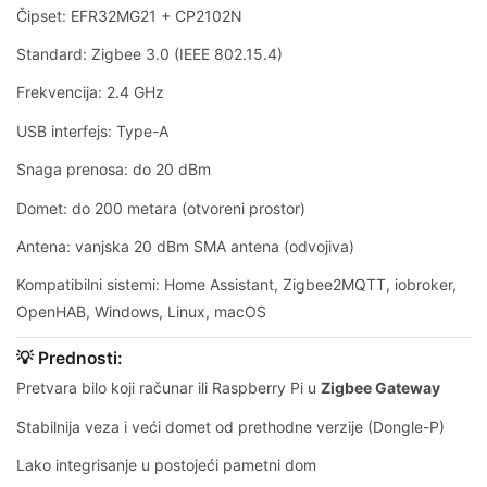
Čipset: EFR32MG21 + CP2102N
Standard: Zigbee 3.0 (IEEE 802.15.4)
Frekvencija: 2.4 GHz
USB interfejs: Type-A
Snaga prenosa: do 20 dBm
Domet: do 200 metara (otvoreni prostor)
Antena: vanjska 20 dBm SMA antena (odvojiva)
Kompatibilni sistemi: Home Assistant, Zigbee2MQTT, iobroker,
OpenHAB, Windows, Linux, macOS
💡 Prednosti:
Pretvara bilo koji računar ili Raspberry Pi u
Zigbee Gateway
Stabilnija veza i veći domet od prethodne verzije (Dongle-P)
Lako integrisanje u postojeći pametni dom