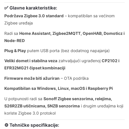
✅ Glavne karakteristike:
Podržava Zigbee 3.0 standard
– kompatibilan sa većinom
Zigbee uređaja
Radi sa
Home Assistant, Zigbee2MQTT, OpenHAB, Domoticz i
Node-RED
Plug & Play
putem USB porta (bez dodatnog napajanja)
Veliki domet i stabilna veza
zahvaljujući ugrađenoj
CP2102 i
EFR32MG21 čipset kombinaciji
Firmware može biti ažuriran
– OTA podrška
Kompatibilan sa Windows, Linux, macOS i Raspberry Pi
U potpunosti radi sa
Sonoff Zigbee senzorima, relejima,
S26R2ZB utičnicama, SNZB senzorima
i drugim uređajima koji
koriste Zigbee 3.0 protokol
⚙️ Tehničke specifikacije: