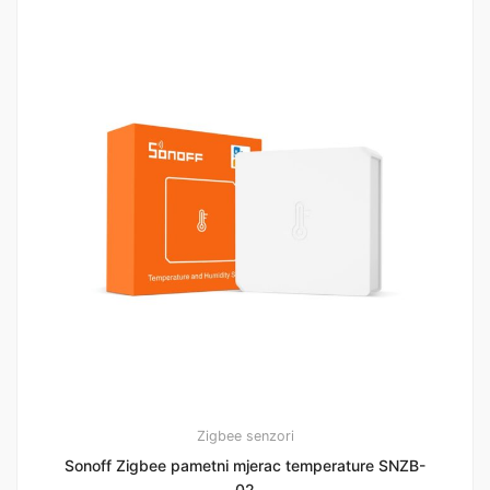
Zigbee senzori
Sonoff Zigbee pametni mjerac temperature SNZB-
02