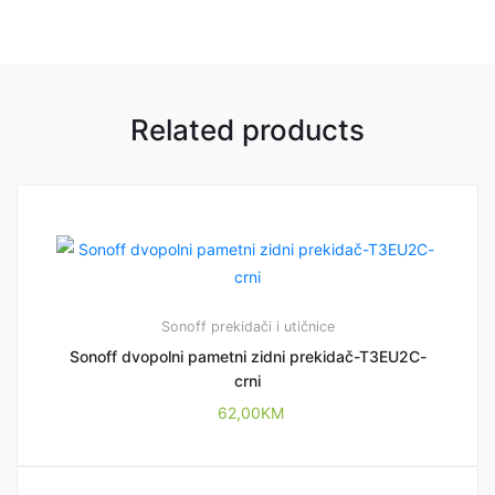
Related products
Sonoff prekidači i utičnice
Sonoff dvopolni pametni zidni prekidač-T3EU2C-
crni
62,00
KM