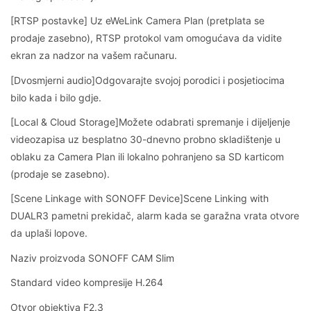
[RTSP postavke] Uz eWeLink Camera Plan (pretplata se
prodaje zasebno), RTSP protokol vam omogućava da vidite
ekran za nadzor na vašem računaru.
[Dvosmjerni audio]Odgovarajte svojoj porodici i posjetiocima
bilo kada i bilo gdje.
[Local & Cloud Storage]Možete odabrati spremanje i dijeljenje
videozapisa uz besplatno 30-dnevno probno skladištenje u
oblaku za Camera Plan ili lokalno pohranjeno sa SD karticom
(prodaje se zasebno).
[Scene Linkage with SONOFF Device]Scene Linking with
DUALR3 pametni prekidač, alarm kada se garažna vrata otvore
da uplaši lopove.
Naziv proizvoda SONOFF CAM Slim
Standard video kompresije H.264
Otvor objektiva F2.3