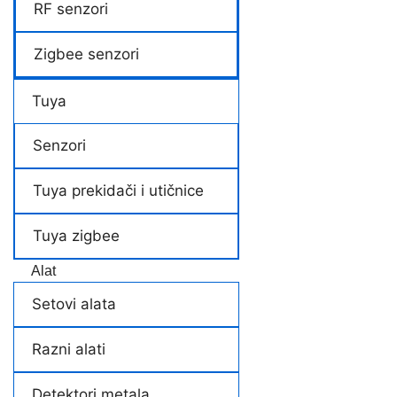
RF senzori
Zigbee senzori
Tuya
Senzori
Tuya prekidači i utičnice
Tuya zigbee
Alat
Setovi alata
Razni alati
Detektori metala