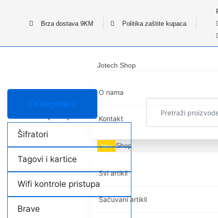
Brza dostava 9KM
Politika zaštite kupaca
Jotech Shop
O nama
Kategorije
Kontrola pristupa
Kontakt
Šifratori
Shop
New
Tagovi i kartice
Svi artikli
Wifi kontrole pristupa
Sačuvani artikli
Brave