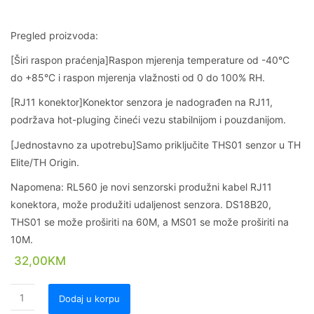
Pregled proizvoda:
[Širi raspon praćenja]Raspon mjerenja temperature od -40°C
do +85°C i raspon mjerenja vlažnosti od 0 do 100% RH.
[RJ11 konektor]Konektor senzora je nadograđen na RJ11,
podržava hot-pluging čineći vezu stabilnijom i pouzdanijom.
[Jednostavno za upotrebu]Samo priključite THS01 senzor u TH
Elite/TH Origin.
Napomena: RL560 je novi senzorski produžni kabel RJ11
konektora, može produžiti udaljenost senzora. DS18B20,
THS01 se može proširiti na 60M, a MS01 se može proširiti na
10M.
32,00
KM
Dodaj u korpu