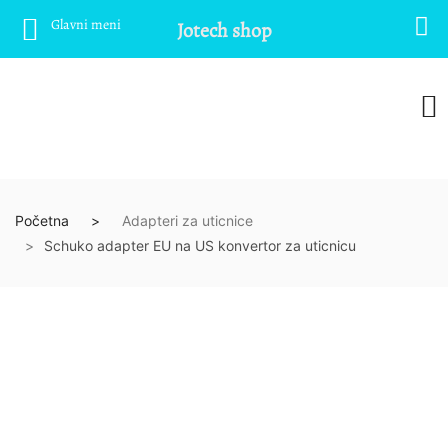
Glavni meni
Jotech shop
Početna
Adapteri za uticnice
Schuko adapter EU na US konvertor za uticnicu