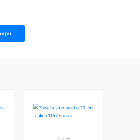
korpu
Sijalice