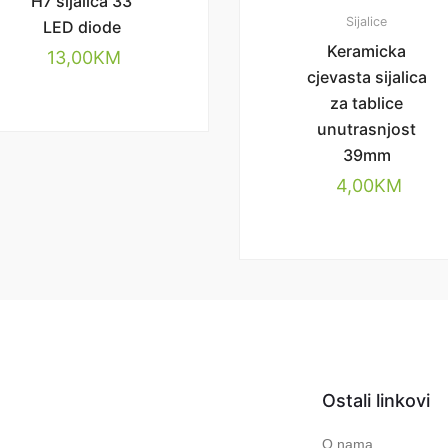
H7 sijalica 33
Sijalice
LED diode
Keramicka
13,00
KM
cjevasta sijalica
za tablice
unutrasnjost
39mm
4,00
KM
Ostali linkovi
O nama