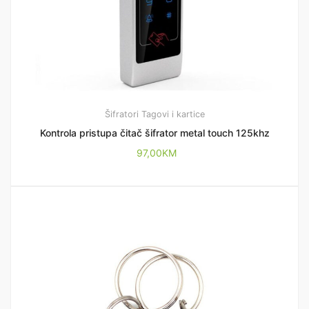
Šifratori
Tagovi i kartice
Kontrola pristupa čitač šifrator metal touch 125khz
97,00
KM