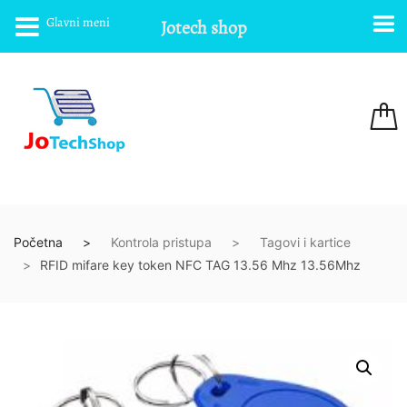
Glavni meni
Jotech shop
Početna
Kontrola pristupa
Tagovi i kartice
RFID mifare key token NFC TAG 13.56 Mhz 13.56Mhz