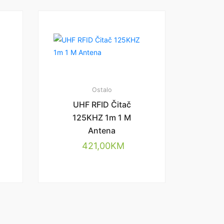
Ostalo
UHF RFID Čitač
125KHZ 1m 1 M
Antena
421,00
KM