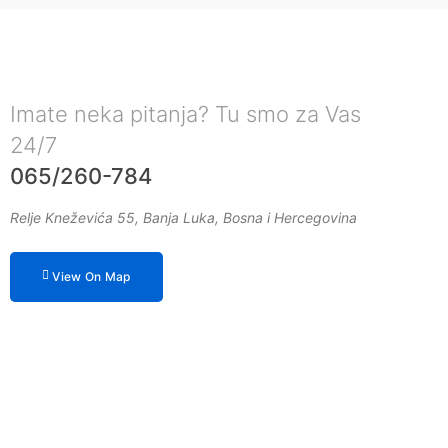
Imate neka pitanja? Tu smo za Vas
24/7
065/260-784
Relje Kneževića 55, Banja Luka, Bosna i Hercegovina
View On Map