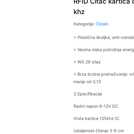
RFID Citac kartica
khz
Kategorija:
Ostalo
> Plastična školjka, anti-vanda
> Veoma niska potrošnja energi
> WG 26 izlaz
> Brza brzina pretraživanja: vr
manje od 0,1S
2.Specifikacije
Radni napon 9-12V DC
Vrsta kartice 125khz IC
Udaljenost čitanja 3-6 cm