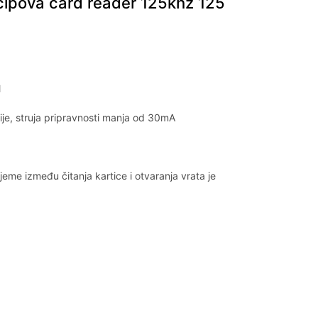
 cipova card reader 125khz 125
l
je, struja pripravnosti manja od 30mA
ijeme između čitanja kartice i otvaranja vrata je