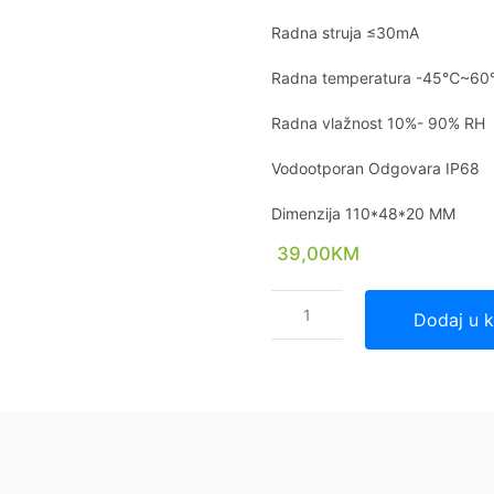
Radna struja ≤30mA
Radna temperatura -45℃~6
Radna vlažnost 10%- 90% RH
Vodootporan Odgovara IP68
Dimenzija 110*48*20 MM
39,00
KM
Dodaj u 