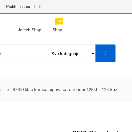
Pratite nas na
New
Jotech Shop
Shop
o
RFID Citac kartica cipova card reader 125khz 125 khz