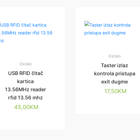
Ostalo
Ostalo
Taster izlaz
USB RFID čitač
kontrola pristupa
kartica
exit dugme
13.56MHz reader
17,50
KM
rfid 13.56 mhz
45,00
KM