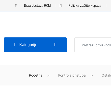
Brza dostava 9KM
Politika zaštite kupaca
Kategorije
Početna
Kontrola pristupa
Ostal