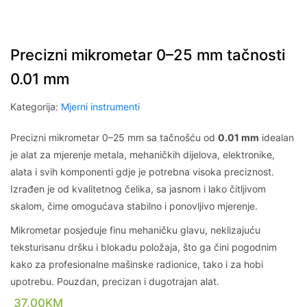
Precizni mikrometar 0–25 mm tačnosti
0.01 mm
Kategorija:
Mjerni instrumenti
Precizni mikrometar 0–25 mm sa tačnošću od
0.01 mm
idealan
je alat za mjerenje metala, mehaničkih dijelova, elektronike,
alata i svih komponenti gdje je potrebna visoka preciznost.
Izrađen je od kvalitetnog čelika, sa jasnom i lako čitljivom
skalom, čime omogućava stabilno i ponovljivo mjerenje.
Mikrometar posjeduje finu mehaničku glavu, neklizajuću
teksturisanu dršku i blokadu položaja, što ga čini pogodnim
kako za profesionalne mašinske radionice, tako i za hobi
upotrebu. Pouzdan, precizan i dugotrajan alat.
37,00
KM