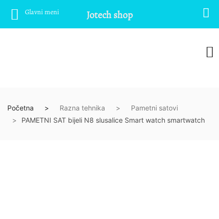
Glavni meni
Jotech shop
Početna
Razna tehnika
Pametni satovi
PAMETNI SAT bijeli N8 slusalice Smart watch smartwatch