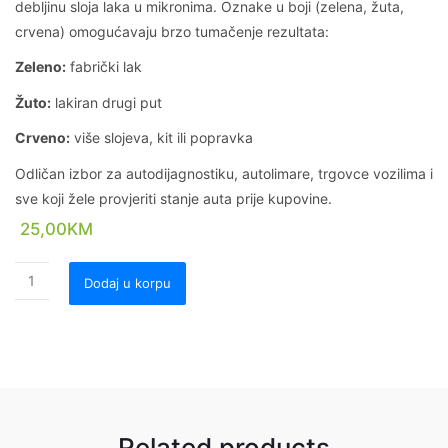
debljinu sloja laka u mikronima. Oznake u boji (zelena, žuta,
crvena) omogućavaju brzo tumačenje rezultata:
Zeleno:
fabrički lak
Žuto:
lakiran drugi put
Crveno:
više slojeva, kit ili popravka
Odličan izbor za autodijagnostiku, autolimare, trgovce vozilima i
sve koji žele provjeriti stanje auta prije kupovine.
25,00
KM
Dodaj u korpu
Related products