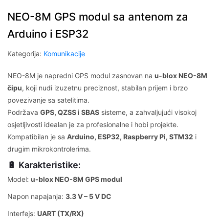
NEO-8M GPS modul sa antenom za
Arduino i ESP32
Kategorija:
Komunikacije
NEO-8M je napredni GPS modul zasnovan na
u-blox NEO-8M
čipu
, koji nudi izuzetnu preciznost, stabilan prijem i brzo
povezivanje sa satelitima.
Podržava
GPS, QZSS i SBAS
sisteme, a zahvaljujući visokoj
osjetljivosti idealan je za profesionalne i hobi projekte.
Kompatibilan je sa
Arduino, ESP32, Raspberry Pi, STM32
i
drugim mikrokontrolerima.
🔋 Karakteristike:
Model:
u-blox NEO-8M GPS modul
Napon napajanja:
3.3 V – 5 V DC
Interfejs:
UART (TX/RX)