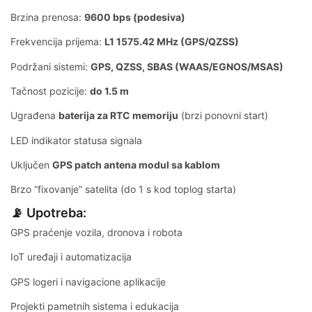
Brzina prenosa:
9600 bps (podesiva)
Frekvencija prijema:
L1 1575.42 MHz (GPS/QZSS)
Podržani sistemi:
GPS, QZSS, SBAS (WAAS/EGNOS/MSAS)
Tačnost pozicije:
do 1.5 m
Ugrađena
baterija za RTC memoriju
(brzi ponovni start)
LED indikator statusa signala
Uključen
GPS patch antena modul sa kablom
Brzo “fixovanje” satelita (do 1 s kod toplog starta)
📡 Upotreba:
GPS praćenje vozila, dronova i robota
IoT uređaji i automatizacija
GPS logeri i navigacione aplikacije
Projekti pametnih sistema i edukacija