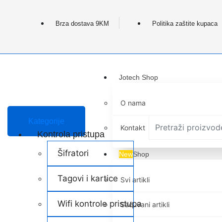
Brza dostava 9KM
Politika zaštite kupaca
Jotech Shop
O nama
Kategorije
Kontakt
Kontrola pristupa
Šifratori
New
Shop
Tagovi i kartice
Svi artikli
Wifi kontrole pristupa
Sačuvani artikli