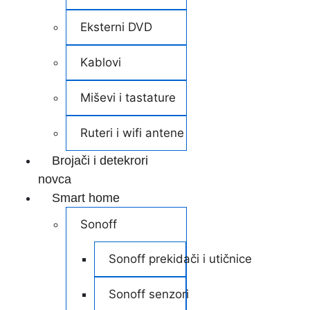
Eksterni DVD
Kablovi
Miševi i tastature
Ruteri i wifi antene
Brojači i detekrori
novca
Smart home
Sonoff
Sonoff prekidači i utičnice
Sonoff senzori