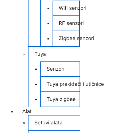
Wifi senzori
RF senzori
Zigbee senzori
Tuya
Senzori
Tuya prekidači i utičnice
Tuya zigbee
Alat
Setovi alata