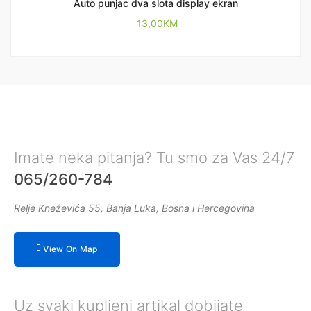
Auto punjac dva slota display ekran
13,00
KM
Imate neka pitanja? Tu smo za Vas 24/7
065/260-784
Relje Kneževića 55, Banja Luka, Bosna i Hercegovina
View On Map
Uz svaki kupljeni artikal dobijate