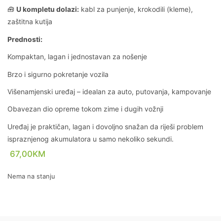
🧰
U kompletu dolazi:
kabl za punjenje, krokodili (kleme),
zaštitna kutija
Prednosti:
Kompaktan, lagan i jednostavan za nošenje
Brzo i sigurno pokretanje vozila
Višenamjenski uređaj – idealan za auto, putovanja, kampovanje
Obavezan dio opreme tokom zime i dugih vožnji
Uređaj je praktičan, lagan i dovoljno snažan da riješi problem
ispraznjenog akumulatora u samo nekoliko sekundi.
67,00
KM
Nema na stanju