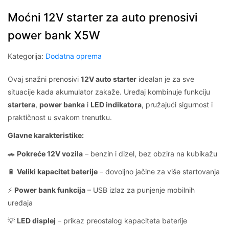
Moćni 12V starter za auto prenosivi
power bank X5W
Kategorija:
Dodatna oprema
Ovaj snažni prenosivi
12V auto starter
idealan je za sve
situacije kada akumulator zakaže. Uređaj kombinuje funkciju
startera
,
power banka
i
LED indikatora
, pružajući sigurnost i
praktičnost u svakom trenutku.
Glavne karakteristike:
🚗
Pokreće 12V vozila
– benzin i dizel, bez obzira na kubikažu
🔋
Veliki kapacitet baterije
– dovoljno jačine za više startovanja
⚡
Power bank funkcija
– USB izlaz za punjenje mobilnih
uređaja
💡
LED displej
– prikaz preostalog kapaciteta baterije