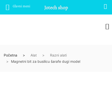
Glavni meni
Jotech shop
Početna
Alat
Razni alati
Magnetni bit za busilicu šarafe dugi model