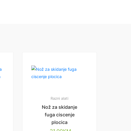
Razni alati
Nož za skidanje
fuga ciscenje
plocica