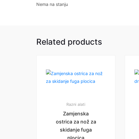
Nema na stanju
Related products
Razni alati
Zamjenska
ostrica za nož za
skidanje fuga
plocica