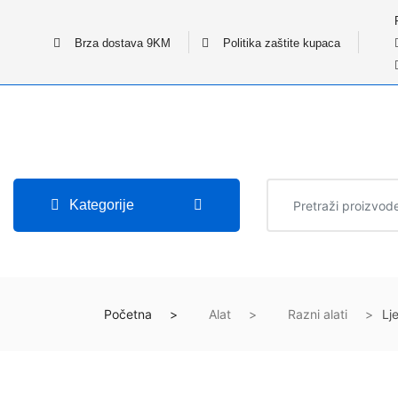
Brza dostava 9KM
Politika zaštite kupaca
Kategorije
Početna
Alat
Razni alati
Lj