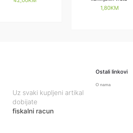
42,00
KM
1,80
KM
Ostali linkovi
O nama
Uz svaki kupljeni artikal
dobijate
fiskalni racun