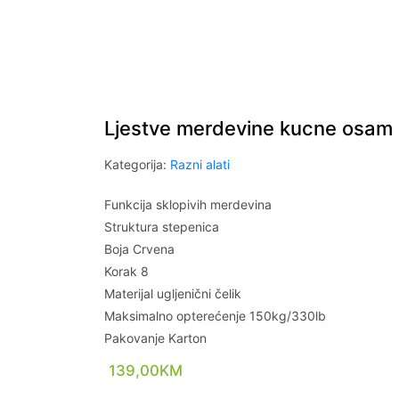
Ljestve merdevine kucne osam 
Kategorija:
Razni alati
Funkcija sklopivih merdevina
Struktura stepenica
Boja Crvena
Korak 8
Materijal ugljenični čelik
Maksimalno opterećenje 150kg/330lb
Pakovanje Karton
139,00
KM