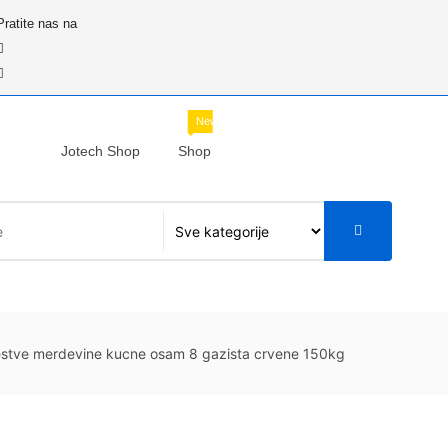
Pratite nas na
New
Jotech Shop
Shop
estve merdevine kucne osam 8 gazista crvene 150kg