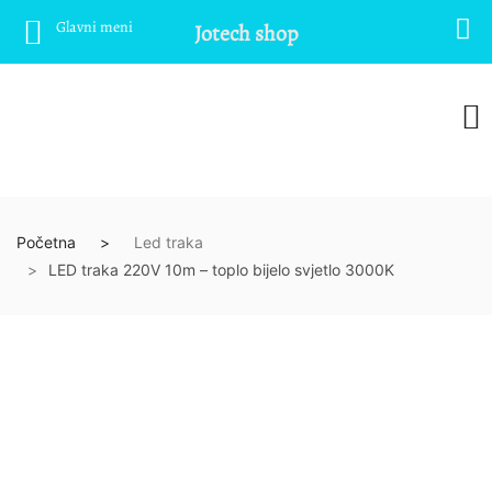
Glavni meni
Jotech shop
Početna
Led traka
LED traka 220V 10m – toplo bijelo svjetlo 3000K