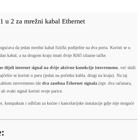
 u 2 za mrežni kabal Ethernet
gućava da jedan mrežni kabal fizički podijelite na dva porta. Koristi se u
edan kabal, a na drugom kraju imati dvije RJ45 izlazne tačke.
ne dijeli internet signal na dvije aktivne konekcije istovremeno
, već služi
jčešće se koristi u paru (jedan na početku kabla, drugi na kraju). Na taj
kablom istovremeno ide
dva zasebna Ethernet signala
(npr. dva računara,
ali svaki signal koristi svoje parice.
e, kompaktan i odličan za kućne i kancelarijske instalacije gdje nije moguće
e: