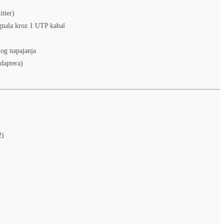
itter)
gnala kroz 1 UTP kabal
og napajanja
daptera)
2)