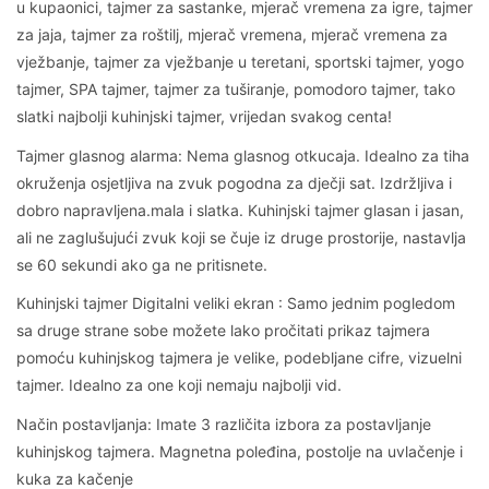
u kupaonici, tajmer za sastanke, mjerač vremena za igre, tajmer
za jaja, tajmer za roštilj, mjerač vremena, mjerač vremena za
vježbanje, tajmer za vježbanje u teretani, sportski tajmer, yogo
tajmer, SPA tajmer, tajmer za tuširanje, pomodoro tajmer, tako
slatki najbolji kuhinjski tajmer, vrijedan svakog centa!
Tajmer glasnog alarma: Nema glasnog otkucaja. Idealno za tiha
okruženja osjetljiva na zvuk pogodna za dječji sat. Izdržljiva i
dobro napravljena.mala i slatka. Kuhinjski tajmer glasan i jasan,
ali ne zaglušujući zvuk koji se čuje iz druge prostorije, nastavlja
se 60 sekundi ako ga ne pritisnete.
Kuhinjski tajmer Digitalni veliki ekran : Samo jednim pogledom
sa druge strane sobe možete lako pročitati prikaz tajmera
pomoću kuhinjskog tajmera je velike, podebljane cifre, vizuelni
tajmer. Idealno za one koji nemaju najbolji vid.
Način postavljanja: Imate 3 različita izbora za postavljanje
kuhinjskog tajmera. Magnetna poleđina, postolje na uvlačenje i
kuka za kačenje