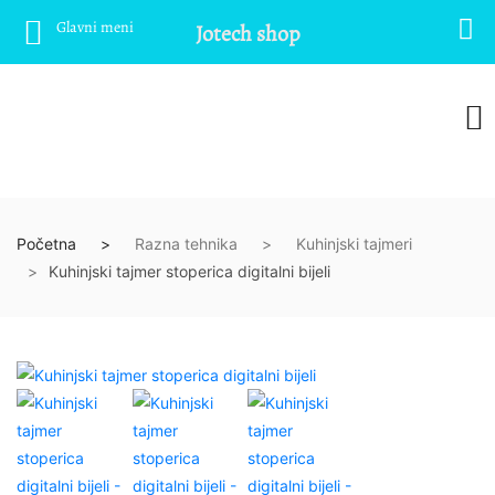
Glavni meni
Jotech shop
Početna
Razna tehnika
Kuhinjski tajmeri
Kuhinjski tajmer stoperica digitalni bijeli