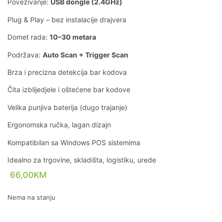
Povezivanje:
USB dongle (2.4GHz)
Plug & Play – bez instalacije drajvera
Domet rada:
10–30 metara
Podržava:
Auto Scan + Trigger Scan
Brza i precizna detekcija bar kodova
Čita izblijedjele i oštećene bar kodove
Velika punjiva baterija (dugo trajanje)
Ergonomska ručka, lagan dizajn
Kompatibilan sa Windows POS sistemima
Idealno za trgovine, skladišta, logistiku, urede
66,00
KM
Nema na stanju