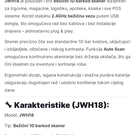
JWH18
je pouzdan i brz
bežični 1D barkod skener
dizajniran
za trgovine, magacine, logistiku, apoteke, kioske i sve POS
sisteme. Koristi stabilnu
2.4GHz bežičnu vezu
putem USB
dongla, što omogućava rad bez kablova i bez instalacije
drajvera – jednostavno plug & play.
Skener precizno čita sve standardne 1D bar kodove, uključujući
i izblijedjele, oštećene i niskog kontrasta. Funkcija
Auto Scan
omogućava kontinuirano skeniranje bez držanja okidača, što ga
čini idealnim za inventure i sortiranje robe.
Ergonomski dizajn, lagana konstrukcija i snažna punjiva baterija
osiguravaju dugotrajan rad i udobno korištenje tokom cijelog
dana.
🔧
Karakteristike (JWH18):
Model:
JWH18
Tip:
Bežični 1D barkod skener