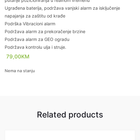
putanje pozicioniranja u realnom vremenu
Ugrađena baterija, podržava vanjski alarm za isključenje
napajanja za zaštitu od krađe
Podrška Vibracioni alarm
Podržava alarm za prekoračenje brzine
Podržava alarm za GEO ogradu
Podržava kontrolu ulja i struje.
79,00
KM
Nema na stanju
Related products