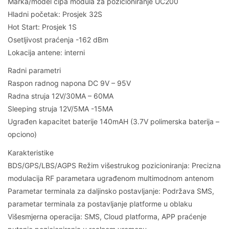
Marka/model čipa modula za pozicioniranje UC200
Hladni početak: Prosjek 32S
Hot Start: Prosjek 1S
Osetljivost praćenja -162 dBm
Lokacija antene: interni
Radni parametri
Raspon radnog napona DC 9V – 95V
Radna struja 12V/30MA – 60MA
Sleeping struja 12V/5MA -15MA
Ugrađen kapacitet baterije 140mAH (3.7V polimerska baterija –
opciono)
Karakteristike
BDS/GPS/LBS/AGPS Režim višestrukog pozicioniranja: Precizna
modulacija RF parametara ugrađenom multimodnom antenom
Parametar terminala za daljinsko postavljanje: Podržava SMS,
parametar terminala za postavljanje platforme u oblaku
Višesmjerna operacija: SMS, Cloud platforma, APP praćenje