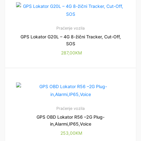
Praćenje vozila
GPS Lokator G20L – 4G 8-žični Tracker, Cut-Off,
SOS
287,00
KM
Praćenje vozila
GPS OBD Lokator R56 –2G Plug-
in,Alarmi,IP65,Voice
253,00
KM