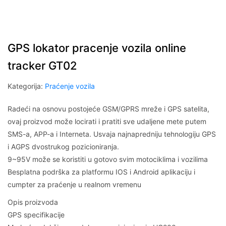
GPS lokator pracenje vozila online
tracker GT02
Kategorija:
Praćenje vozila
Radeći na osnovu postojeće GSM/GPRS mreže i GPS satelita,
ovaj proizvod može locirati i pratiti sve udaljene mete putem
SMS-a, APP-a i Interneta. Usvaja najnapredniju tehnologiju GPS
i AGPS dvostrukog pozicioniranja.
9~95V može se koristiti u gotovo svim motociklima i vozilima
Besplatna podrška za platformu IOS i Android aplikaciju i
cumpter za praćenje u realnom vremenu
Opis proizvoda
GPS specifikacije