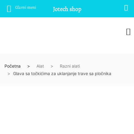
Glavni meni
Jotech shop
Početna
Alat
Razni alati
Glava sa točkićima za uklanjanje trave sa pločnika