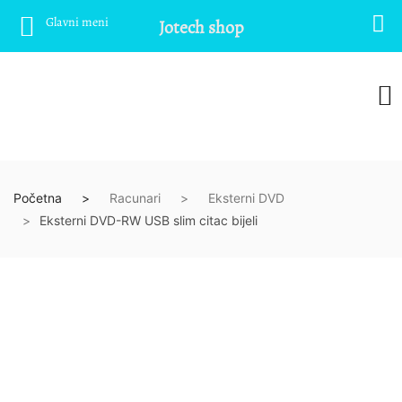
Glavni meni
Jotech shop
Početna
Racunari
Eksterni DVD
Eksterni DVD-RW USB slim citac bijeli