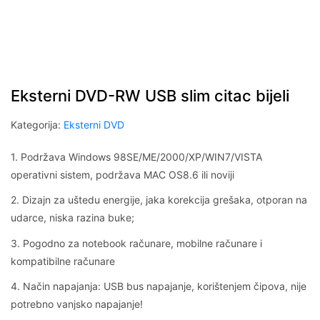
Eksterni DVD-RW USB slim citac bijeli
Kategorija:
Eksterni DVD
1. Podržava Windows 98SE/ME/2000/XP/WIN7/VISTA
operativni sistem, podržava MAC OS8.6 ili noviji
2. Dizajn za uštedu energije, jaka korekcija grešaka, otporan na
udarce, niska razina buke;
3. Pogodno za notebook računare, mobilne računare i
kompatibilne računare
4. Način napajanja: USB bus napajanje, korištenjem čipova, nije
potrebno vanjsko napajanje!