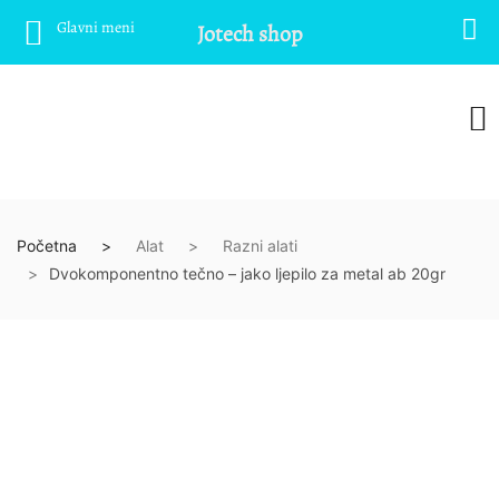
Glavni meni
Jotech shop
Početna
Alat
Razni alati
Dvokomponentno tečno – jako ljepilo za metal ab 20gr