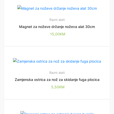
Razni alati
Magnet za noževe držanje noževa alat 30cm
15,00
KM
Razni alati
Zamjenska ostrica za nož za skidanje fuga plocica
5,50
KM