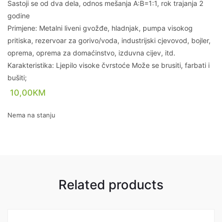
Sastoji se od dva dela, odnos mešanja A:B=1:1, rok trajanja 2
godine
Primjene: Metalni liveni gvožđe, hladnjak, pumpa visokog
pritiska, rezervoar za gorivo/voda, industrijski cjevovod, bojler,
oprema, oprema za domaćinstvo, izduvna cijev, itd.
Karakteristika: Ljepilo visoke čvrstoće Može se brusiti, farbati i
bušiti;
10,00
KM
Nema na stanju
Related products