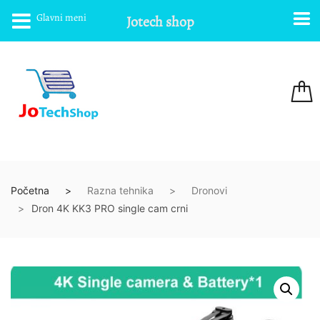
Glavni meni
Jotech shop
Početna
Razna tehnika
Dronovi
Dron 4K KK3 PRO single cam crni