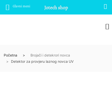
Glavni meni
Jotech shop
Početna
Brojači i detekrori novca
Detektor za provjeru laznog novca UV