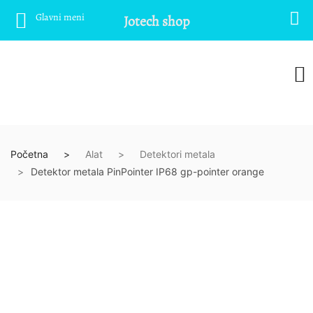
Glavni meni
Jotech shop
Početna
Alat
Detektori metala
Detektor metala PinPointer IP68 gp-pointer orange