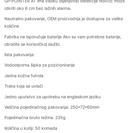
GP-POINTER AT ima visoku osjetljivost detekcije Novčić može
otkriti oko 6 cm bez lažnih alarma.
Neutralno pakovanje, OEM proizvodnja je dostupna za velike
količine
Fabrika ne isporučuje baterije Ako su vam potrebne baterije,
obratite se korisničkoj službi.
lista pakovanja:
Vodootporna šipka za pozicioniranje
Jedna kožna futrola
Traka koja se uvlači
Jedno uputstvo za upotrebu na engleskom jeziku
Veličina pojedinačnog pakovanja: 250*72*60mm
Pojedinačna bruto težina: 235g
Količina u kutiji: 50 komada