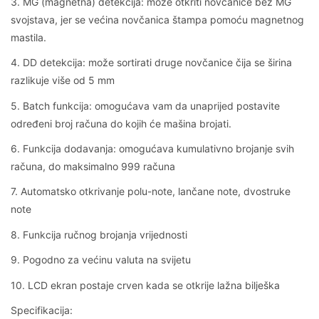
3. MG (magnetna) detekcija: može otkriti novčanice bez MG
svojstava, jer se većina novčanica štampa pomoću magnetnog
mastila.
4. DD detekcija: može sortirati druge novčanice čija se širina
razlikuje više od 5 mm
5. Batch funkcija: omogućava vam da unaprijed postavite
određeni broj računa do kojih će mašina brojati.
6. Funkcija dodavanja: omogućava kumulativno brojanje svih
računa, do maksimalno 999 računa
7. Automatsko otkrivanje polu-note, lančane note, dvostruke
note
8. Funkcija ručnog brojanja vrijednosti
9. Pogodno za većinu valuta na svijetu
10. LCD ekran postaje crven kada se otkrije lažna bilješka
Specifikacija: