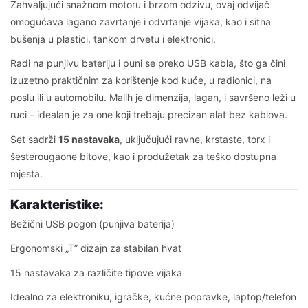
Zahvaljujući snažnom motoru i brzom odzivu, ovaj odvijač
omogućava lagano zavrtanje i odvrtanje vijaka, kao i sitna
bušenja u plastici, tankom drvetu i elektronici.
Radi na punjivu bateriju i puni se preko USB kabla, što ga čini
izuzetno praktičnim za korištenje kod kuće, u radionici, na
poslu ili u automobilu. Malih je dimenzija, lagan, i savršeno leži u
ruci – idealan je za one koji trebaju precizan alat bez kablova.
Set sadrži
15 nastavaka
, uključujući ravne, krstaste, torx i
šesterougaone bitove, kao i produžetak za teško dostupna
mjesta.
Karakteristike:
Bežični USB pogon (punjiva baterija)
Ergonomski „T” dizajn za stabilan hvat
15 nastavaka za različite tipove vijaka
Idealno za elektroniku, igračke, kućne popravke, laptop/telefon