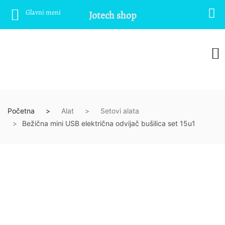
Glavni meni
Jotech shop
Početna
Alat
Setovi alata
Bežična mini USB električna odvijač bušilica set 15u1