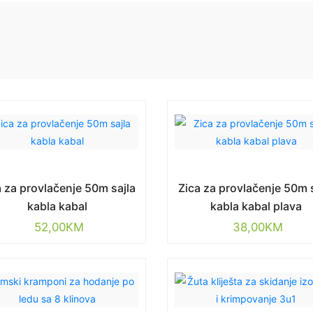
a za provlačenje 50m sajla
Zica za provlačenje 50m s
kabla kabal
kabla kabal plava
52,00
KM
38,00
KM