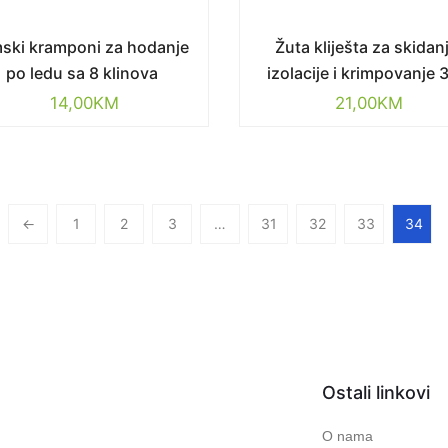
ski kramponi za hodanje
Žuta kliješta za skidan
po ledu sa 8 klinova
izolacije i krimpovanje 
14,00
KM
21,00
KM
←
1
2
3
…
31
32
33
34
Ostali linkovi
O nama