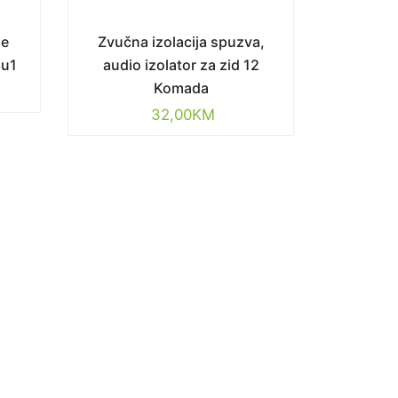
je
Zvučna izolacija spuzva,
3u1
audio izolator za zid 12
Komada
32,00
KM