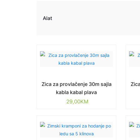
Alat
Zica za provlačenje 30m sajla
Zic
kabla kabal plava
29,00
KM