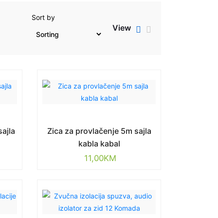
Sort by
View
ajla
Zica za provlačenje 5m sajla
kabla kabal
11,00
KM